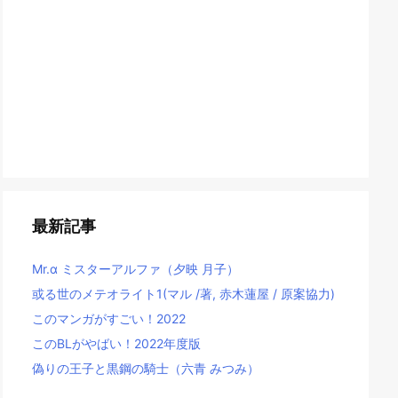
最新記事
Mr.α ミスターアルファ（夕映 月子）
或る世のメテオライト1(マル /著, 赤木蓮屋 / 原案協力)
このマンガがすごい！2022
このBLがやばい！2022年度版
偽りの王子と黒鋼の騎士（六青 みつみ）