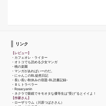
リンク
【レビュー】
・カフェオレ・ライター
・オトコでも読める少女マンガ
・桃の楽園
・マンガがあればいーのだ。
・にゃんこのBL徒然日記
・長い長い秋休みの宿題-BL読書記録-
・ＢＬトラベラー
・Rosacyanin
・ネクラで眼鏡でキモオタな優等生は“受け”るとイイよ！
【作家さん】
・ローザリウム
（川原つばささん）