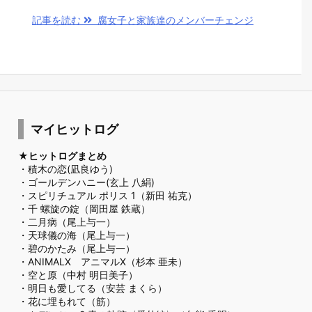
記事を読む
腐女子と家族達のメンバーチェンジ
マイヒットログ
★ヒットログまとめ
・
積木の恋(凪良ゆう)
・
ゴールデンハニー(玄上 八絹)
・
スピリチュアル ポリス 1（新田 祐克）
・
千 螺旋の錠（岡田屋 鉄蔵）
・
二月病（尾上与一）
・
天球儀の海（尾上与一）
・
碧のかたみ（尾上与一）
・
ANIMALX アニマルX（杉本 亜未）
・
空と原（中村 明日美子）
・
明日も愛してる（安芸 まくら）
・
花に埋もれて（筋）