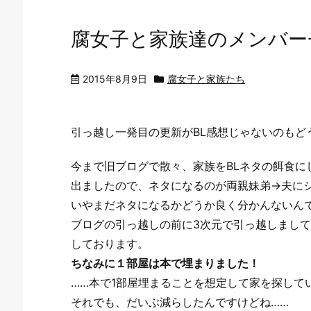
腐女子と家族達のメンバー
2015年8月9日
腐女子と家族たち
引っ越し一発目の更新がBL感想じゃないのもど
今まで旧ブログで散々、家族をBLネタの餌食に
出ましたので、ネタになるのが両親妹弟→夫に
いやまだネタになるかどうか良く分かんないん
ブログの引っ越しの前に3次元で引っ越しまし
しております。
ちなみに１部屋は本で埋まりました！
……本で1部屋埋まることを想定して家を探して
それでも、だいぶ減らしたんですけどね……