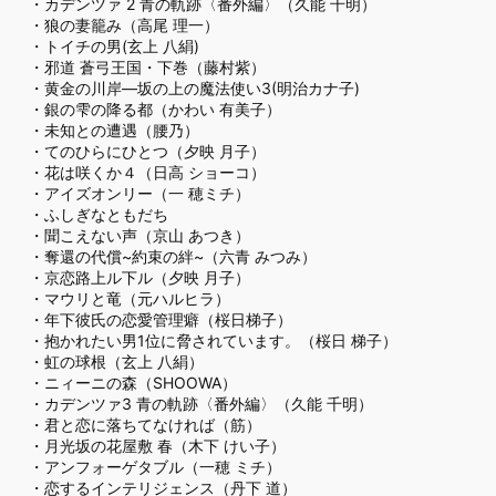
・
カデンツァ 2 青の軌跡〈番外編〉（久能 千明）
・
狼の妻籠み（高尾 理一）
・
トイチの男(玄上 八絹)
・
邪道 蒼弓王国・下巻（藤村紫）
・
黄金の川岸―坂の上の魔法使い3(明治カナ子)
・
銀の雫の降る都（かわい 有美子）
・
未知との遭遇（腰乃）
・
てのひらにひとつ（夕映 月子）
・
花は咲くか４（日高 ショーコ）
・
アイズオンリー（一 穂ミチ）
・
ふしぎなともだち
・
聞こえない声（京山 あつき）
・
奪還の代償~約束の絆~（六青 みつみ）
・
京恋路上ル下ル（夕映 月子）
・
マウリと竜（元ハルヒラ）
・
年下彼氏の恋愛管理癖（桜日梯子）
・
抱かれたい男1位に脅されています。（桜日 梯子）
・
虹の球根（玄上 八絹）
・
ニィーニの森（SHOOWA）
・
カデンツァ3 青の軌跡〈番外編〉（久能 千明）
・
君と恋に落ちてなければ（筋）
・
月光坂の花屋敷 春（木下 けい子）
・
アンフォーゲタブル（一穂 ミチ）
・
恋するインテリジェンス（丹下 道）