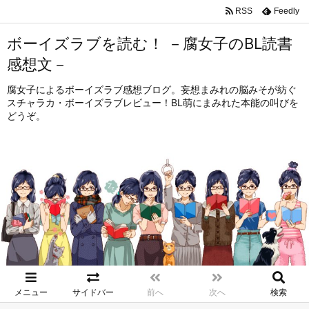
RSS
Feedly
ボーイズラブを読む！ －腐女子のBL読書
感想文－
腐女子によるボーイズラブ感想ブログ。妄想まみれの脳みそが紡ぐ
スチャラカ・ボーイズラブレビュー！BL萌にまみれた本能の叫びを
どうぞ。
メニュー
サイドバー
前へ
次へ
検索