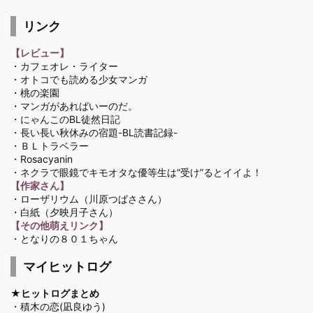
リンク
【レビュー】
・カフェオレ・ライター
・オトコでも読める少女マンガ
・桃の楽園
・マンガがあればいーのだ。
・にゃんこのBL徒然日記
・長い長い秋休みの宿題-BL読書記録-
・ＢＬトラベラー
・Rosacyanin
・ネクラで眼鏡でキモオタな優等生は“受け”るとイイよ！
【作家さん】
・ローザリウム
（川原つばささん）
・白紙
（夕映月子さん）
【その他萌えリンク】
・となりの８０１ちゃん
マイヒットログ
★ヒットログまとめ
・
積木の恋(凪良ゆう)