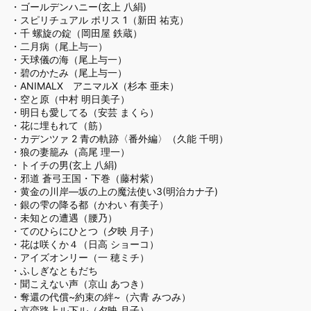
・
ゴールデンハニー(玄上 八絹)
・
スピリチュアル ポリス 1（新田 祐克）
・
千 螺旋の錠（岡田屋 鉄蔵）
・
二月病（尾上与一）
・
天球儀の海（尾上与一）
・
碧のかたみ（尾上与一）
・
ANIMALX アニマルX（杉本 亜未）
・
空と原（中村 明日美子）
・
明日も愛してる（安芸 まくら）
・
花に埋もれて（筋）
・
カデンツァ 2 青の軌跡〈番外編〉（久能 千明）
・
狼の妻籠み（高尾 理一）
・
トイチの男(玄上 八絹)
・
邪道 蒼弓王国・下巻（藤村紫）
・
黄金の川岸―坂の上の魔法使い3(明治カナ子)
・
銀の雫の降る都（かわい 有美子）
・
未知との遭遇（腰乃）
・
てのひらにひとつ（夕映 月子）
・
花は咲くか４（日高 ショーコ）
・
アイズオンリー（一 穂ミチ）
・
ふしぎなともだち
・
聞こえない声（京山 あつき）
・
奪還の代償~約束の絆~（六青 みつみ）
・
京恋路上ル下ル（夕映 月子）