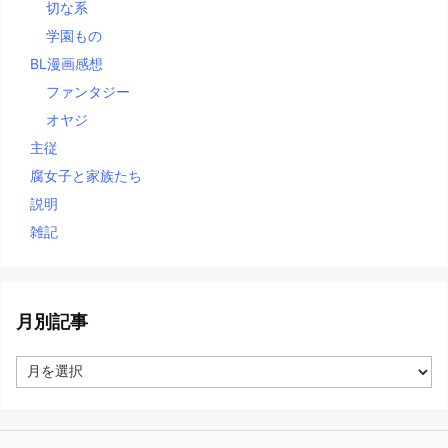
切な系
学園もの
BL漫画感想
ファンタジー
オヤジ
主従
腐女子と家族たち
説明
雑記
月別記事
月
別
記
事