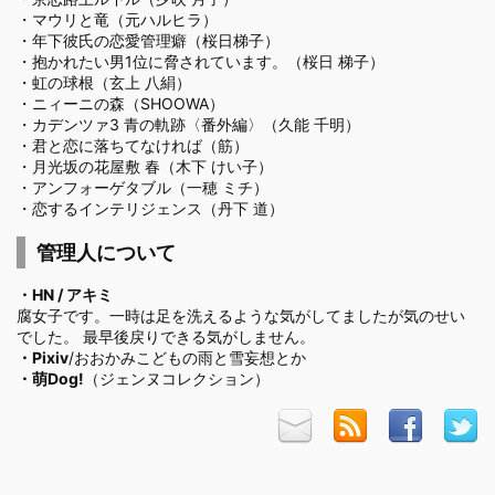
・
マウリと竜（元ハルヒラ）
・
年下彼氏の恋愛管理癖（桜日梯子）
・
抱かれたい男1位に脅されています。（桜日 梯子）
・
虹の球根（玄上 八絹）
・
ニィーニの森（SHOOWA）
・
カデンツァ3 青の軌跡〈番外編〉（久能 千明）
・
君と恋に落ちてなければ（筋）
・
月光坂の花屋敷 春（木下 けい子）
・
アンフォーゲタブル（一穂 ミチ）
・
恋するインテリジェンス（丹下 道）
管理人について
・HN / アキミ
腐女子です。一時は足を洗えるような気がしてましたが気のせい
でした。 最早後戻りできる気がしません。
・
Pixiv
/おおかみこどもの雨と雪妄想とか
・
萌Dog!
（ジェンヌコレクション）