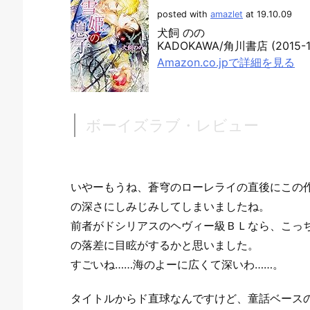
posted with
amazlet
at 19.10.09
犬飼 のの
KADOKAWA/角川書店 (2015-1
Amazon.co.jpで詳細を見る
ボーイズラブ・レビュー
いやーもうね、蒼穹のローレライの直後にこの
の深さにしみじみしてしまいましたね。
前者がドシリアスのヘヴィー級ＢＬなら、こっ
の落差に目眩がするかと思いました。
すごいね……海のよーに広くて深いわ……。
タイトルからド直球なんですけど、童話ベース