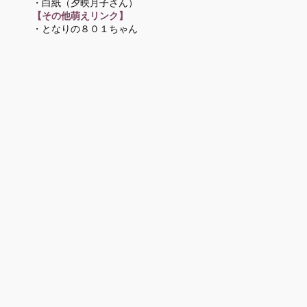
・白紙
（夕映月子さん）
【その他萌えリンク】
・となりの８０１ちゃん