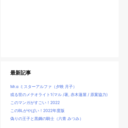
最新記事
Mr.α ミスターアルファ（夕映 月子）
或る世のメテオライト1(マル /著, 赤木蓮屋 / 原案協力)
このマンガがすごい！2022
このBLがやばい！2022年度版
偽りの王子と黒鋼の騎士（六青 みつみ）