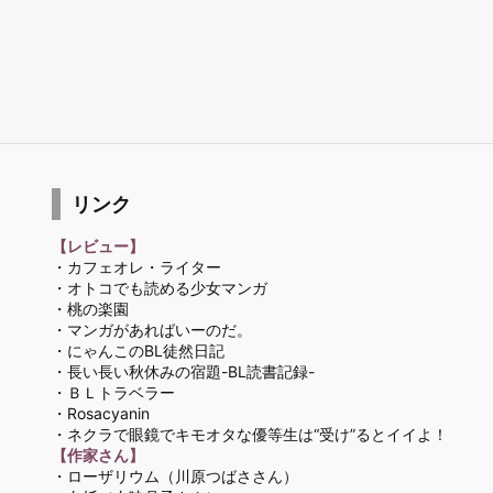
リンク
【レビュー】
・カフェオレ・ライター
・オトコでも読める少女マンガ
・桃の楽園
・マンガがあればいーのだ。
・にゃんこのBL徒然日記
・長い長い秋休みの宿題-BL読書記録-
・ＢＬトラベラー
・Rosacyanin
・ネクラで眼鏡でキモオタな優等生は“受け”るとイイよ！
【作家さん】
・ローザリウム
（川原つばささん）