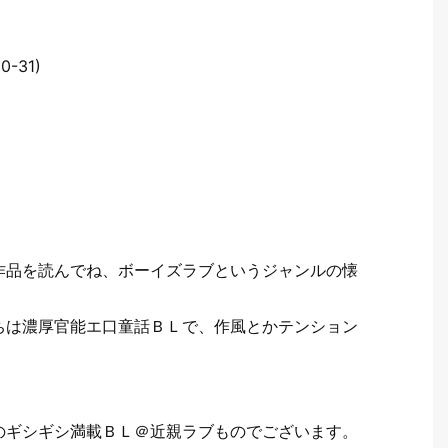
0-31)
作品を読んでね、ボーイズラブというジャンルの懐
ちは濃厚官能エ口童話ＢＬで、作風とかテンション
のギシギシ満載ＢＬ＠近親ラブものでございます。