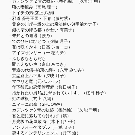
・
カデンツァ 2 青の軌跡〈番外編〉（久能 千明）
・
狼の妻籠み（高尾 理一）
・
トイチの男(玄上 八絹)
・
邪道 蒼弓王国・下巻（藤村紫）
・
黄金の川岸―坂の上の魔法使い3(明治カナ子)
・
銀の雫の降る都（かわい 有美子）
・
未知との遭遇（腰乃）
・
てのひらにひとつ（夕映 月子）
・
花は咲くか４（日高 ショーコ）
・
アイズオンリー（一 穂ミチ）
・
ふしぎなともだち
・
聞こえない声（京山 あつき）
・
奪還の代償~約束の絆~（六青 みつみ）
・
京恋路上ル下ル（夕映 月子）
・
マウリと竜（元ハルヒラ）
・
年下彼氏の恋愛管理癖（桜日梯子）
・
抱かれたい男1位に脅されています。（桜日 梯子）
・
虹の球根（玄上 八絹）
・
ニィーニの森（SHOOWA）
・
カデンツァ3 青の軌跡〈番外編〉（久能 千明）
・
君と恋に落ちてなければ（筋）
・
月光坂の花屋敷 春（木下 けい子）
・
アンフォーゲタブル（一穂 ミチ）
・
恋するインテリジェンス（丹下 道）