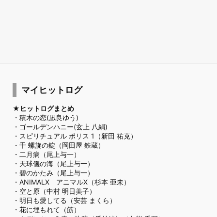
マイヒットログ
★ヒットログまとめ
・
積木の恋(凪良ゆう)
・
ゴールデンハニー(玄上 八絹)
・
スピリチュアル ポリス 1（新田 祐克）
・
千 螺旋の錠（岡田屋 鉄蔵）
・
二月病（尾上与一）
・
天球儀の海（尾上与一）
・
碧のかたみ（尾上与一）
・
ANIMALX アニマルX（杉本 亜未）
・
空と原（中村 明日美子）
・
明日も愛してる（安芸 まくら）
・
花に埋もれて（筋）