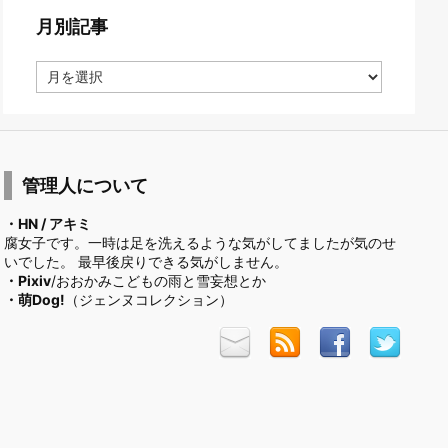
月別記事
月
別
記
事
管理人について
・HN / アキミ
腐女子です。一時は足を洗えるような気がしてましたが気のせ
いでした。 最早後戻りできる気がしません。
・
Pixiv
/おおかみこどもの雨と雪妄想とか
・
萌Dog!
（ジェンヌコレクション）