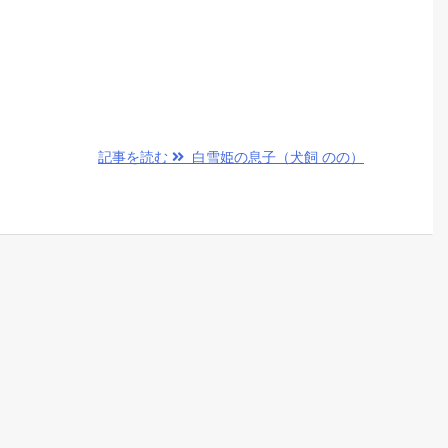
記事を読む
白雪姫の息子（犬飼 のの）