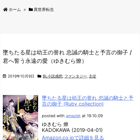
ホーム
>
異世界転生
墜ちたる星は幼王の誉れ 忠誠の騎士と予言の御子 /
君へ誓う永遠の愛（ゆきむら燎）
2019年10月9日
BL小説感想
,
ファンタジー
,
主従
墜ちたる星は幼王の誉れ 忠誠の騎士と予
言の御子 (Ruby collection)
posted with
amazlet
at 19.10.09
ゆきむら 燎
KADOKAWA (2019-04-01)
Amazon.co.jpで詳細を見る