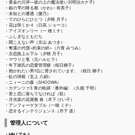
・
黄金の川岸―坂の上の魔法使い3(明治カナ子)
・
銀の雫の降る都（かわい 有美子）
・
未知との遭遇（腰乃）
・
てのひらにひとつ（夕映 月子）
・
花は咲くか４（日高 ショーコ）
・
アイズオンリー（一 穂ミチ）
・
ふしぎなともだち
・
聞こえない声（京山 あつき）
・
奪還の代償~約束の絆~（六青 みつみ）
・
京恋路上ル下ル（夕映 月子）
・
マウリと竜（元ハルヒラ）
・
年下彼氏の恋愛管理癖（桜日梯子）
・
抱かれたい男1位に脅されています。（桜日 梯子）
・
虹の球根（玄上 八絹）
・
ニィーニの森（SHOOWA）
・
カデンツァ3 青の軌跡〈番外編〉（久能 千明）
・
君と恋に落ちてなければ（筋）
・
月光坂の花屋敷 春（木下 けい子）
・
アンフォーゲタブル（一穂 ミチ）
・
恋するインテリジェンス（丹下 道）
管理人について
・HN / アキミ