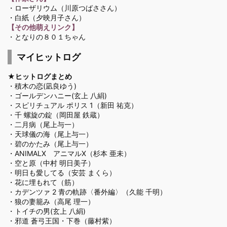
・ローザリウム
（川原つばささん）
・白紙
（夕映月子さん）
【その他萌えリンク】
・となりの８０１ちゃん
マイヒットログ
★ヒットログまとめ
・
積木の恋(凪良ゆう)
・
ゴールデンハニー(玄上 八絹)
・
スピリチュアル ポリス 1（新田 祐克）
・
千 螺旋の錠（岡田屋 鉄蔵）
・
二月病（尾上与一）
・
天球儀の海（尾上与一）
・
碧のかたみ（尾上与一）
・
ANIMALX アニマルX（杉本 亜未）
・
空と原（中村 明日美子）
・
明日も愛してる（安芸 まくら）
・
花に埋もれて（筋）
・
カデンツァ 2 青の軌跡〈番外編〉（久能 千明）
・
狼の妻籠み（高尾 理一）
・
トイチの男(玄上 八絹)
・
邪道 蒼弓王国・下巻（藤村紫）