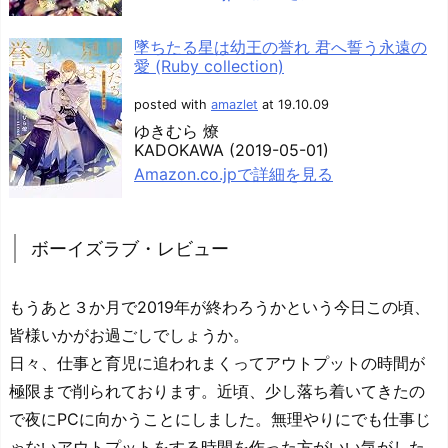
墜ちたる星は幼王の誉れ 君へ誓う永遠の
愛 (Ruby collection)
posted with
amazlet
at 19.10.09
ゆきむら 燎
KADOKAWA (2019-05-01)
Amazon.co.jpで詳細を見る
ボーイズラブ・レビュー
もうあと３か月で2019年が終わろうかという今日この頃、
皆様いかがお過ごしでしょうか。
日々、仕事と育児に追われまくってアウトプットの時間が
極限まで削られております。近頃、少し落ち着いてきたの
で夜にPCに向かうことにしました。無理やりにでも仕事じ
ゃないアウトプットをする時間を作った方がいい気がした