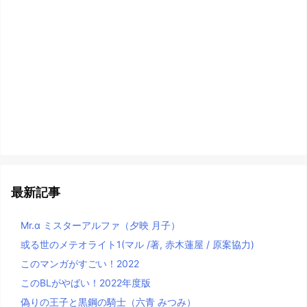
最新記事
Mr.α ミスターアルファ（夕映 月子）
或る世のメテオライト1(マル /著, 赤木蓮屋 / 原案協力)
このマンガがすごい！2022
このBLがやばい！2022年度版
偽りの王子と黒鋼の騎士（六青 みつみ）