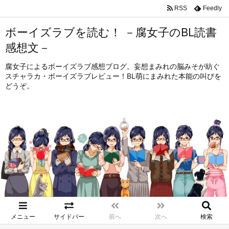
RSS
Feedly
ボーイズラブを読む！ －腐女子のBL読書
感想文－
腐女子によるボーイズラブ感想ブログ。妄想まみれの脳みそが紡ぐ
スチャラカ・ボーイズラブレビュー！BL萌にまみれた本能の叫びを
どうぞ。
メニュー
サイドバー
前へ
次へ
検索