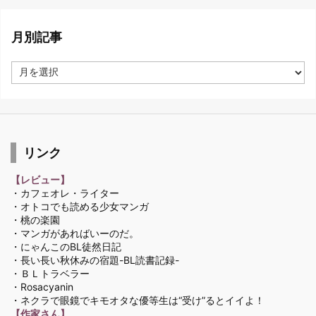
月別記事
月
別
記
事
リンク
【レビュー】
・カフェオレ・ライター
・オトコでも読める少女マンガ
・桃の楽園
・マンガがあればいーのだ。
・にゃんこのBL徒然日記
・長い長い秋休みの宿題-BL読書記録-
・ＢＬトラベラー
・Rosacyanin
・ネクラで眼鏡でキモオタな優等生は“受け”るとイイよ！
【作家さん】