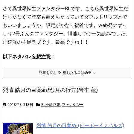
さて異世界転生ファンタジーBLです。こちら異世界転生だ
けじゃなくて時空も超えちゃっていてダブルトリップとで
もいいましょうか。設定がかなり複雑です。web発のずっ
しり2冊ぶんのファンタジー、堪能しつつ一気読みでした。
正統派の主従ラブです。最高ですね！！
以下ネタバレ妄想注意！
記事を読む
墜ちたる星は幼王 ...
烈情 皓月の目覚め/恋月の行方(岩本 薫)
2018年3月13日
BL小説感想
,
ファンタジー
烈情 皓月の目覚め (ビーボーイノベルズ)