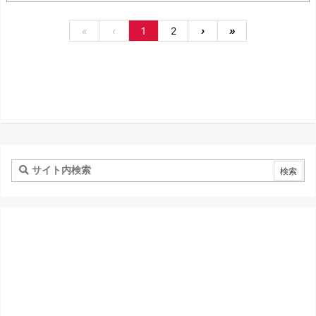
«
‹
1
2
›
»