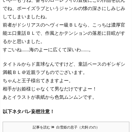
いやーもうね、蒼穹のローレライの直後にこの作品を読ん
でね、ボーイズラブというジャンルの懐の深さにしみじみ
してしまいましたね。
前者がドシリアスのヘヴィー級ＢＬなら、こっちは濃厚官
能エ口童話ＢＬで、作風とかテンションの落差に目眩がす
るかと思いました。
すごいね……海のよーに広くて深いわ……。
タイトルからド直球なんですけど、童話ベースのギシギシ
満載ＢＬ＠近親ラブものでございます。
ちゃんと王子様出てきますよー。
相手がお姫様じゃなくて男なだけですよー！
あとイラストが表紙から色気ムンムンです。
以下ネタバレ妄想注意！
記事を読む
白雪姫の息子（犬飼 のの）