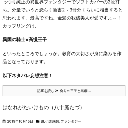
っつり純正の異世界ファンタジーでソフトカバーの2段打
ち。分量でいうと恐らく新書2～3冊分くらいに相当すると
思われます。最高ですね。金髪の我儘美人が受ですよ～！
カップリングは、
異国の騎士×高慢王子
といったところでしょうか。教育の大切さが身に染みる作
品となっております。
以下ネタバレ妄想注意！
記事を読む
偽りの王子と黒鋼 ...
はなれがたいけもの（八十庭たづ）
2019年10月15日
BL小説感想
,
ファンタジー