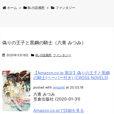
ホーム
>
BL小説感想
>
ファンタジー
偽りの王子と黒鋼の騎士（六青 みつみ）
2020年3月16日
BL小説感想
,
ファンタジー
【Amazon.co.jp 限定】偽りの王子と黒鋼
の騎士(ペーパー付き) (CROSS NOVELS)
posted with
amazlet
at 20.03.16
六青 みつみ
笠倉出版社 (2020-01-31)
Amazon.co.jpで詳細を見る