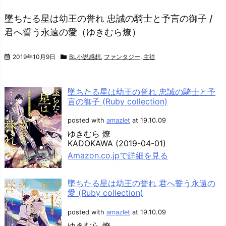
墜ちたる星は幼王の誉れ 忠誠の騎士と予言の御子 /
君へ誓う永遠の愛（ゆきむら燎）
2019年10月9日
BL小説感想
,
ファンタジー
,
主従
墜ちたる星は幼王の誉れ 忠誠の騎士と予
言の御子 (Ruby collection)
posted with
amazlet
at 19.10.09
ゆきむら 燎
KADOKAWA (2019-04-01)
Amazon.co.jpで詳細を見る
墜ちたる星は幼王の誉れ 君へ誓う永遠の
愛 (Ruby collection)
posted with
amazlet
at 19.10.09
ゆきむら 燎