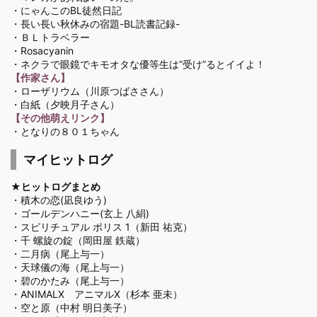
・にゃんこのBL徒然日記
・長い長い秋休みの宿題-BL読書記録-
・ＢＬトラベラー
・Rosacyanin
・ネクラで眼鏡でキモオタな優等生は“受け”るとイイよ！
【作家さん】
・ローザリウム
（川原つばささん）
・白紙
（夕映月子さん）
【その他萌えリンク】
・となりの８０１ちゃん
マイヒットログ
★ヒットログまとめ
・
積木の恋(凪良ゆう)
・
ゴールデンハニー(玄上 八絹)
・
スピリチュアル ポリス 1（新田 祐克）
・
千 螺旋の錠（岡田屋 鉄蔵）
・
二月病（尾上与一）
・
天球儀の海（尾上与一）
・
碧のかたみ（尾上与一）
・
ANIMALX アニマルX（杉本 亜未）
・
空と原（中村 明日美子）