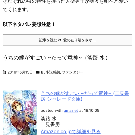
それぞれの虫の特性を持った人型男子が我々を萌へと導い
てくれます。
以下ネタバレ妄想注意！
記事を読む
愛の在り処をさが ...
うちの嫁がすごい ~だって竜神~（淡路 水）
2016年5月15日
BL小説感想
,
ファンタジー
うちの嫁がすごい ~だって竜神~ (二見書
房 シャレード文庫)
posted with
amazlet
at 19.10.09
淡路 水
二見書房
Amazon.co.jpで詳細を見る