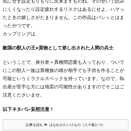
気にせず設定もりもりに出来ますものね。そのせいで読み
にくくなったり設定疲れするリスクはあるにせよ、ハマっ
たときの嬉しさがたまりません。この作品はバシッとはま
ったやつです。
カップリングは、
敵国の獣人の王×貢物として差し出された人間の兵士
ということで、身分差＋異種間恋愛も入っており、ついで
にこの獣人一族は異種族の雄が相手でも子供を作ることが
可能というミラクルスペックを持っています。なので、BL
出産が苦手な方には地雷の可能性がありますのでそこはご
注意くださいませ。
以下ネタバレ妄想注意！
記事を読む
はなれがたいけもの（八十庭たづ）