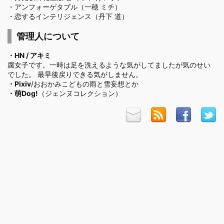
・
アンフォーゲタブル（一穂 ミチ）
・
恋するインテリジェンス（丹下 道）
管理人について
・HN / アキミ
腐女子です。一時は足を洗えるような気がしてましたが気のせい
でした。 最早後戻りできる気がしません。
・
Pixiv
/おおかみこどもの雨と雪妄想とか
・
萌Dog!
（ジェンヌコレクション）