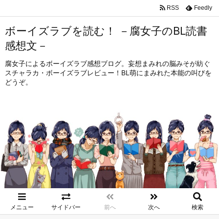
RSS
Feedly
ボーイズラブを読む！ －腐女子のBL読書
感想文－
腐女子によるボーイズラブ感想ブログ。妄想まみれの脳みそが紡ぐ
スチャラカ・ボーイズラブレビュー！BL萌にまみれた本能の叫びを
どうぞ。
メニュー
サイドバー
前へ
次へ
検索