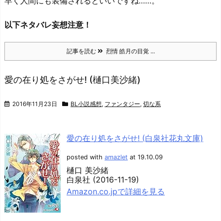
早く人間にも装備されるといいですね……。
以下ネタバレ妄想注意！
記事を読む
烈情 皓月の目覚 ...
愛の在り処をさがせ! (樋口美沙緒)
2016年11月23日
BL小説感想
,
ファンタジー
,
切な系
愛の在り処をさがせ! (白泉社花丸文庫)
posted with
amazlet
at 19.10.09
樋口 美沙緒
白泉社 (2016-11-19)
Amazon.co.jpで詳細を見る