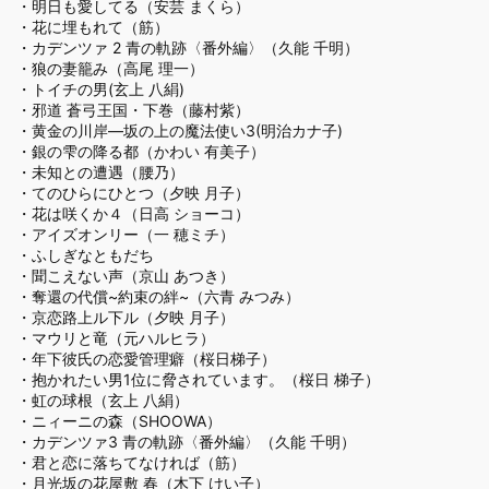
・
明日も愛してる（安芸 まくら）
・
花に埋もれて（筋）
・
カデンツァ 2 青の軌跡〈番外編〉（久能 千明）
・
狼の妻籠み（高尾 理一）
・
トイチの男(玄上 八絹)
・
邪道 蒼弓王国・下巻（藤村紫）
・
黄金の川岸―坂の上の魔法使い3(明治カナ子)
・
銀の雫の降る都（かわい 有美子）
・
未知との遭遇（腰乃）
・
てのひらにひとつ（夕映 月子）
・
花は咲くか４（日高 ショーコ）
・
アイズオンリー（一 穂ミチ）
・
ふしぎなともだち
・
聞こえない声（京山 あつき）
・
奪還の代償~約束の絆~（六青 みつみ）
・
京恋路上ル下ル（夕映 月子）
・
マウリと竜（元ハルヒラ）
・
年下彼氏の恋愛管理癖（桜日梯子）
・
抱かれたい男1位に脅されています。（桜日 梯子）
・
虹の球根（玄上 八絹）
・
ニィーニの森（SHOOWA）
・
カデンツァ3 青の軌跡〈番外編〉（久能 千明）
・
君と恋に落ちてなければ（筋）
・
月光坂の花屋敷 春（木下 けい子）